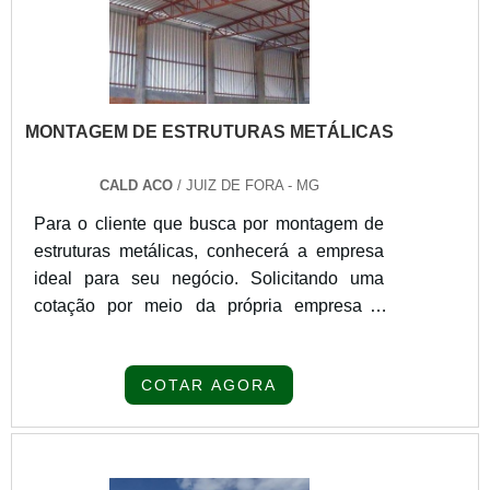
MONTAGEM DE ESTRUTURAS METÁLICAS
CALD ACO
/ JUIZ DE FORA - MG
Para o cliente que busca por montagem de
estruturas metálicas, conhecerá a empresa
ideal para seu negócio. Solicitando uma
cotação por meio da própria empresa e
conhecendo a organização mais competente
do ramo.Quando o tema é montagem de
COTAR AGORA
estruturas metálicas, com a Cald Aço o
cliente conseguirá assertividade com
programas de melhorias padronizadas.UM
POUCO MAIS SOBRE MONTAGEM DE