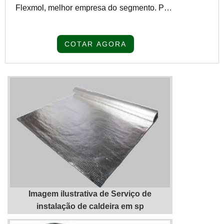
Flexmol, melhor empresa do segmento. Para
receber produtos que atendem qualquer
necessidade, o cliente deve escolher uma
COTAR AGORA
organização que se destaque por um bom
suporte pré-venda e tenha ampla
experiência no ramo.MAIS SOBRE
MONTAGEM DE COBERTURA
INDUSTRIAL SCQuem precisa de
montagem de cobertura industrial SC em
uma empresa que prez...
Imagem ilustrativa de Serviço de
instalação de caldeira em sp