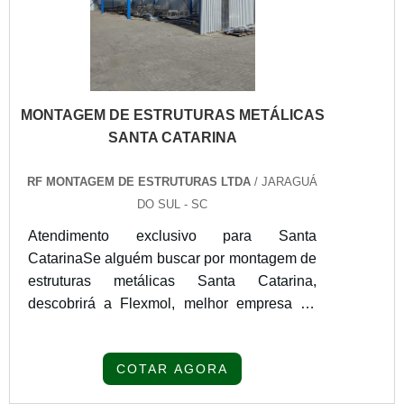
MONTAGEM DE ESTRUTURAS METÁLICAS
SANTA CATARINA
RF MONTAGEM DE ESTRUTURAS LTDA
/ JARAGUÁ
DO SUL - SC
Atendimento exclusivo para Santa
CatarinaSe alguém buscar por montagem de
estruturas metálicas Santa Catarina,
descobrirá a Flexmol, melhor empresa do
segmento. Para receber produtos que
atendem qualquer necessidade, o cliente
COTAR AGORA
deve escolher uma organização que se
destaque por um bom suporte pré-venda e