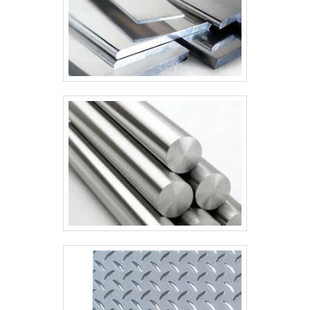
condições para quem deseja achar o que
precisa para construção civil. A empresa
oferece opções como montagem de barracão
e montagem de mezanino com ótima
qualidade e assertividade.A empresa
garante a satisfação dos clientes através de
um atendimento singular, por meio de
profissionais treinados e altamente
qualificados.A RF Montagem de Estruturas
Ltda. é uma empresa que tem despontado no
segmento por toda seriedade e qualidade, o
que garante uma entrega de excelência de
ponta a ponta.