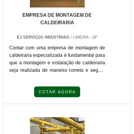
EMPRESA DE MONTAGEM DE
CALDEIRARIA
EJ SERVIÇOS INDUSTRIAIS
/ LIMEIRA - SP
Contar com uma empresa de montagem de
caldeiraria especializada é fundamental para
que a montagem e instalação de caldeiraria
seja realizada de maneira correta e segura
dessa que, sem dúvida alguma, é uma das
estruturas mais importantes em indústrias de
COTAR AGORA
diversos segmentos. Além da atuação de
profissionais qualificados na aplicação da
caldeiraria sob medida para cada tipo de
necessidade, a presença de uma empresa
experiente no setor é responsável para
assegurar que o desempenho da estrutura