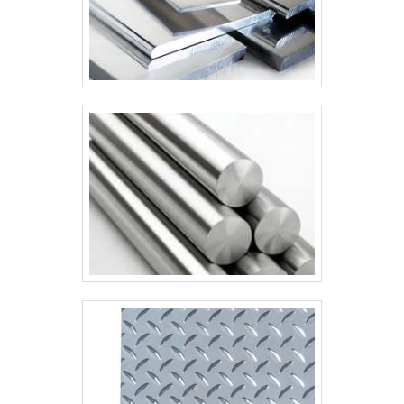
de combate a incêndio com ótima qualidade
e precisão.Garantimos a satisfação dos
clientes através de um atendimento singular,
por meio de profissionais treinados e
altamente qualificados. A Teman é uma
empresa que tem se destacado da
concorrência pela idoneidade em tudo que
faz, comprovando sua essência de trazer o
melhor para os parceiros..