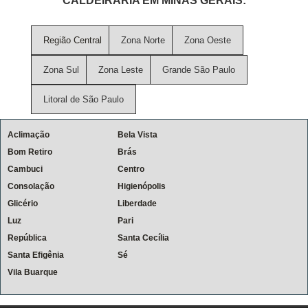
CALDEIRARIA EM MINAS GERAIS:
Região Central
Zona Norte
Zona Oeste
Zona Sul
Zona Leste
Grande São Paulo
Litoral de São Paulo
Aclimação
Bela Vista
Bom Retiro
Brás
Cambuci
Centro
Consolação
Higienópolis
Glicério
Liberdade
Luz
Pari
República
Santa Cecília
Santa Efigênia
Sé
Vila Buarque