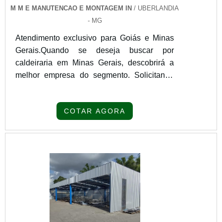
M M E MANUTENCAO E MONTAGEM IN
/ UBERLANDIA
- MG
Atendimento exclusivo para Goiás e Minas
Gerais.Quando se deseja buscar por
caldeiraria em Minas Gerais, descobrirá a
melhor empresa do segmento. Solicitando
um orçamento por meio da própria empresa
e conhecendo a líder da área de
COTAR AGORA
atuação.DIFERENCIAIS DE CALDEIRARIA
EM MINAS GERAISQuem pesquisa na
internet por caldeiraria em Minas Gerais em
uma empresa que preza pela segurança,
encontra o site da M M e Manutenção e
Montagem. É possível encontrar secadores
de grãos e montagem de tubulações em aço
carbono, oferecendo sempre a melhor opção
para o cliente final.Discorrendo ainda sobre