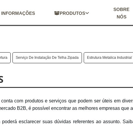
SOBRE
INFORMAÇÕES
PRODUTOS
NÓS
rtura
Serviço De Instalação De Telha Zipada
Estrutura Metalica Industria
S
conta com produtos e serviços que podem ser úteis em diversa
mercado B2B, é possível encontrar as melhores empresas que
oderá esclarecer suas dúvidas referentes ao assunto. Saib