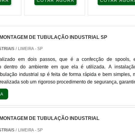
ORA
COTAR AGORA
COTAR AGOR
 MONTAGEM DE TUBULAÇÃO INDUSTRIAL SP
STRIAIS
/ LIMEIRA - SP
ealizado em dois passos, que é a confecção de spools, 
udo dentro do ambiente em que ela é utilizada. A instalaçã
ulação industrial sp é feita de forma rápida e bem simples,
ealizada sob um rigoroso procedimento de segurança, garanti
so não oferecerá riscos aos envolvidos, e nem a estrutura, an
RA
s da montagem. Essencial para a realiza...
 MONTAGEM DE TUBULAÇÃO INDUSTRIAL
STRIAIS
/ LIMEIRA - SP