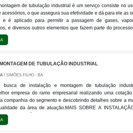
montagem de tubulação industrial é um serviço consiste no u
 acessórios, o que assegura sua efetividade e dá para ele as 
s, e é aplicado para permitir a passagem de gases, vapor
óleos, e diversos outros elementos que fazem parte do process
mais variados segmentos de companhias.Ele consiste em d
RA
ação de spools, e a finalização, ma...
 MONTAGEM DE TUBULAÇÃO INDUSTRIAL
IA
/ SIMÕES FILHO - BA
busca de instalação e montagem de tubulação industri
lhor empresa do ramo empresarial realizando uma cotação
da companhia do segmento e descobrindo detalhes sobre a ma
 qualidade da área de atuação.MAIS SOBRE A INSTALAÇÃ
 TUBULAÇÃO INDUSTRIALQuem precisa de instalaçã
RA
bulação industrial em uma empresa segura, se depara co
de ex...