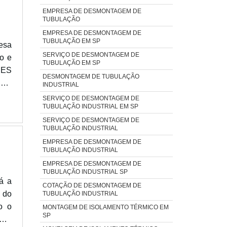
utos
EMPRESA DE DESMONTAGEM DE
ões
TUBULAÇÃO
 mas
 de
EMPRESA DE DESMONTAGEM DE
nte
 de
TUBULAÇÃO EM SP
esa
tipo
zo;
SERVIÇO DE DESMONTAGEM DE
o e
itar
 NO
TUBULAÇÃO EM SP
HES
upar
 de
DESMONTAGEM DE TUBULAÇÃO
sar
INDUSTRIAL
o e
vel
gem
que
SERVIÇO DE DESMONTAGEM DE
o e
TUBULAÇÃO INDUSTRIAL EM SP
ico,
ipe
eus
oco
SERVIÇO DE DESMONTAGEM DE
ncia
suir
TUBULAÇÃO INDUSTRIAL
eve
onde
ura
EMPRESA DE DESMONTAGEM DE
de,
os;
TUBULAÇÃO INDUSTRIAL
uipe
com
M M
te a
EMPRESA DE DESMONTAGEM DE
 com
TUBULAÇÃO INDUSTRIAL SP
a e
á a
r a
COTAÇÃO DE DESMONTAGEM DE
des
 do
TUBULAÇÃO INDUSTRIAL
ções
uma
o o
MONTAGEM DE ISOLAMENTO TÉRMICO EM
te.
da,
SP
CMC
ra a
dade