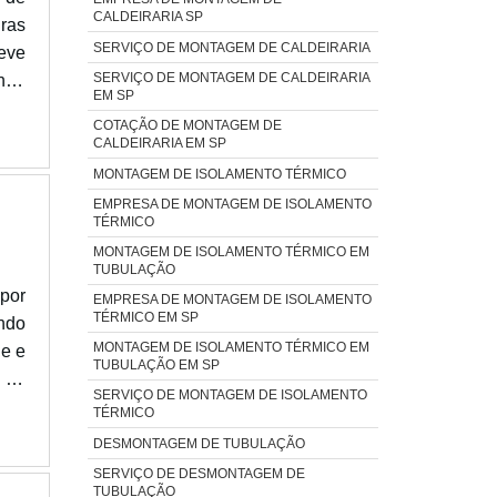
CALDEIRARIA SP
ras
SERVIÇO DE MONTAGEM DE CALDEIRARIA
eve
SERVIÇO DE MONTAGEM DE CALDEIRARIA
nha
EM SP
RAS
COTAÇÃO DE MONTAGEM DE
cas
CALDEIRARIA EM SP
gem
MONTAGEM DE ISOLAMENTO TÉRMICO
ica
EMPRESA DE MONTAGEM DE ISOLAMENTO
nto
TÉRMICO
uras
MONTAGEM DE ISOLAMENTO TÉRMICO EM
TUBULAÇÃO
tos
por
EMPRESA DE MONTAGEM DE ISOLAMENTO
que
TÉRMICO EM SP
ndo
rar
MONTAGEM DE ISOLAMENTO TÉRMICO EM
e e
 no
TUBULAÇÃO EM SP
 na
 dos
SERVIÇO DE MONTAGEM DE ISOLAMENTO
ça,
 que
TÉRMICO
ores
tos
DESMONTAGEM DE TUBULAÇÃO
hor
tda.
SERVIÇO DE DESMONTAGEM DE
a e
TUBULAÇÃO
ega