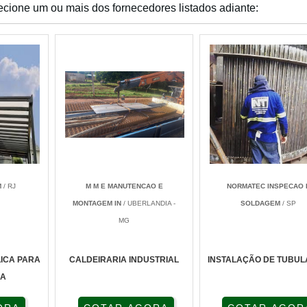
ecione um ou mais dos fornecedores listados adiante:
M
/ RJ
M M E MANUTENCAO E
NORMATEC INSPECAO 
MONTAGEM IN
/ UBERLANDIA -
SOLDAGEM
/ SP
MG
ICA PARA
CALDEIRARIA INDUSTRIAL
INSTALAÇÃO DE TUBU
RA