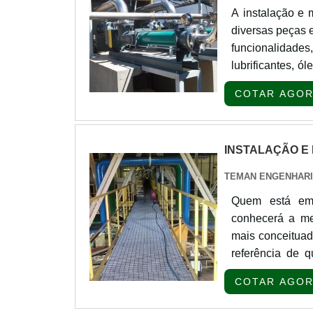
A instalação e 
diversas peças e
funcionalidade
lubrificantes, 
produção, dos 
COTAR AGO
passos: a fabric
INSTALAÇÃO E
TEMAN ENGENHAR
Quem está em 
conhecerá a me
mais conceitua
referência de
MONTAGEM DE
COTAR AGO
montagem de tu
Teman. Com gran