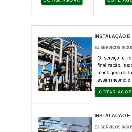
COTAR AGORA
COTE AG
INSTALAÇÃO E
EJ SERVIÇOS INDU
O serviço é r
finalização, t
montagem de tub
assim mesmo é r
que todo proces
COTAR AGO
durante, e depoi
INSTALAÇÃO E
EJ SERVIÇOS INDU