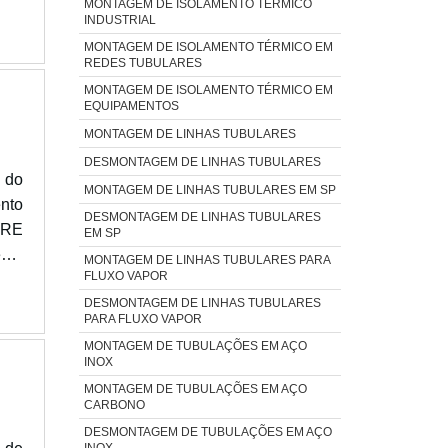
MONTAGEM DE ISOLAMENTO TÉRMICO
 com
uma
res,
INDUSTRIAL
ICO
vos
s e
MONTAGEM DE ISOLAMENTO TÉRMICO EM
zir
REDES TUBULARES
asta
a.
s as
lta
MONTAGEM DE ISOLAMENTO TÉRMICO EM
EQUIPAMENTOS
 de
iais
tas
MONTAGEM DE LINHAS TUBULARES
ADA
a e
DESMONTAGEM DE LINHAS TUBULARES
e e
 do
tra
rar
MONTAGEM DE LINHAS TUBULARES EM SP
nto
ras
a e
DESMONTAGEM DE LINHAS TUBULARES
BRE
EM SP
os e
eus
nto
aos
MONTAGEM DE LINHAS TUBULARES PARA
 em
FLUXO VAPOR
CMC
para
adas
fria
DESMONTAGEM DE LINHAS TUBULARES
 em
 uma
PARA FLUXO VAPOR
 ao
s e
dos,
MONTAGEM DE TUBULAÇÕES EM AÇO
-se
s e
INOX
e e
 CMC
MONTAGEM DE TUBULAÇÕES EM AÇO
 que
CARBONO
 se
brar
DESMONTAGEM DE TUBULAÇÕES EM AÇO
cer
INOX