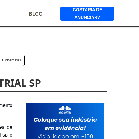
GOSTARIA DE
BLOG
ANUNCIAR?
E Coberturas
RIAL SP
amento
tes de
l sp e