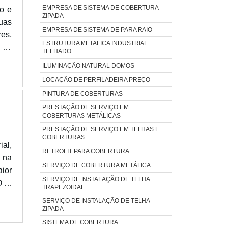
EMPRESA DE SISTEMA DE COBERTURA
so e
ZIPADA
suas
EMPRESA DE SISTEMA DE PARA RAIO
es,
ESTRUTURA METALICA INDUSTRIAL
o de
TELHADO
ois
ILUMINAÇÃO NATURAL DOMOS
LOCAÇÃO DE PERFILADEIRA PREÇO
PINTURA DE COBERTURAS
PRESTAÇÃO DE SERVIÇO EM
COBERTURAS METÁLICAS
PRESTAÇÃO DE SERVIÇO EM TELHAS E
COBERTURAS
al,
RETROFIT PARA COBERTURA
 na
SERVIÇO DE COBERTURA METÁLICA
ior
SERVIÇO DE INSTALAÇÃO DE TELHA
O E
TRAPEZOIDAL
o e
SERVIÇO DE INSTALAÇÃO DE TELHA
m a
ZIPADA
SISTEMA DE COBERTURA