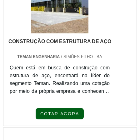
CONSTRUÇÃO COM ESTRUTURA DE AÇO
TEMAN ENGENHARIA
/ SIMÕES FILHO - BA
Quem está em busca de construção com
estrutura de aço, encontrará na líder do
segmento Teman. Realizando uma cotação
por meio da própria empresa e conhecendo
detalhes sobre a melhor referência em
qualidade, a contratação é mais
COTAR AGORA
segura.Quando o interesse é por construção
com estrutura de aço, com a melhor mão de
obra da Teman alcançará assertividade com
assessoria com orientação técnica e