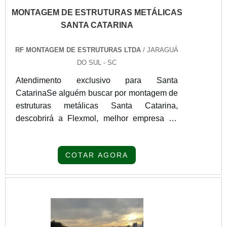
MONTAGEM DE ESTRUTURAS METÁLICAS
SANTA CATARINA
RF MONTAGEM DE ESTRUTURAS LTDA
/ JARAGUÁ
DO SUL - SC
Atendimento exclusivo para Santa
CatarinaSe alguém buscar por montagem de
estruturas metálicas Santa Catarina,
descobrirá a Flexmol, melhor empresa do
segmento. Para receber produtos que
atendem qualquer necessidade, o cliente
COTAR AGORA
deve escolher uma organização que se
destaque por um bom suporte pré-venda e
tenha ampla experiência no ramo.Quando a
procura é por montagem de estruturas
metálicas Santa Catarina, na RF Montagem
de Estruturas Ltd...