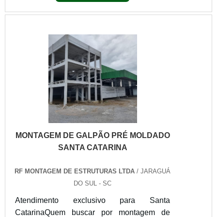
suporte pré-venda e tenha ampla
experiência no ramo.MAIS SOBRE
MONTAGEM DE COBERTURA
INDUSTRIAL SCQuem precisa de
montagem de cobertura industrial SC em
uma empresa que prez...
MONTAGEM DE GALPÃO PRÉ MOLDADO
SANTA CATARINA
RF MONTAGEM DE ESTRUTURAS LTDA
/ JARAGUÁ
DO SUL - SC
Atendimento exclusivo para Santa
CatarinaQuem buscar por montagem de