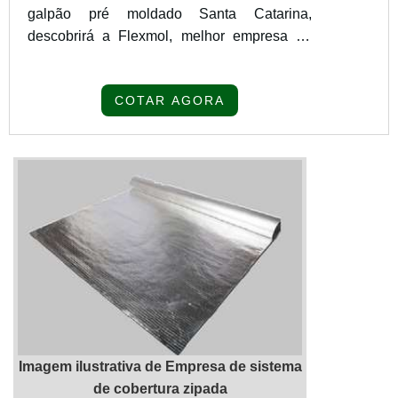
galpão pré moldado Santa Catarina,
descobrirá a Flexmol, melhor empresa do
segmento. Para receber produtos que
atendem qualquer necessidade, o cliente
COTAR AGORA
deve escolher uma organização que se
destaque por um bom suporte pré-venda e
tenha ampla experiência no ramo.Quando a
procura é por montagem de galpão pré
moldado Santa Catarina, na RF Montagem
de Estruturas Ltda. o clie...
Imagem ilustrativa de Empresa de sistema
de cobertura zipada