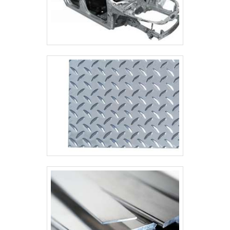
clientes; Biblioteca técnica de apoio;
Atendimento de forma personalizada para
cada cliente.Ainda focando em isolamento
térmico tubulação industrial, sempre deve-se
buscar uma companhia que tenha produtos e
serviços com ótima qualidade e
assertividade, características simples, mas
que mostram o comprometimento da
empresa com seus clientes.Esses e outros
motivos são a razão pela qual a CMC
Montagem Industrial é uma organização que
preza pela segurança quando se fala do
segmento de montagem em frigoríficos em
geral. O objetivo é garantir a satisfação da
venda à entrega final, com foco total na
qualidade.GARANTIA E ASSERTIVIDADE
NO SEGMENTOSomente na CMC
Montagem Industrial existem as melhores