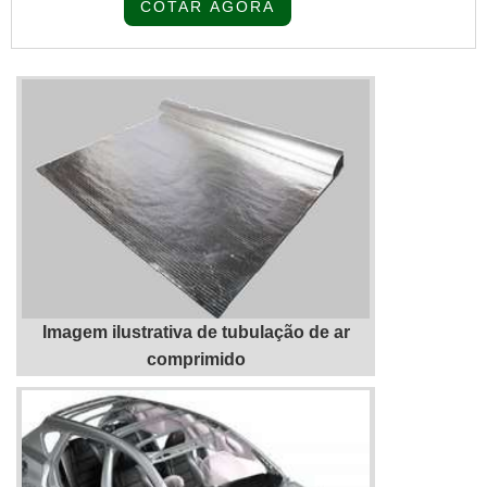
COTAR AGORA
organização que se destaque por um bom
suporte pré-venda e tenha ampla
experiência no ramo.MAIS SOBRE
MONTAGEM DE COBERTURA
INDUSTRIAL SCQuem precisa de
montagem de cobertura industrial SC em
uma empresa que prez...
Imagem ilustrativa de tubulação de ar
comprimido