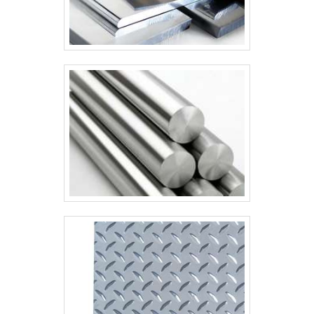
condições para quem deseja achar o que
precisa para montagem em frigoríficos em
geral. É possível encontrar uma grande
variedade no portfólio como montagem de
painel câmara fria e recipiente líquido nh3
com ótima qualidade e excelente custo-
benefício.Apresentando produtos de alto
padrão, a companhia conta com
profissionais especializados e instalações
modernas e em bom estado, conquistando
então a confiança de todos. A CMC
Montagem Industrial tem despontado no
segmento pela idoneidade em tudo que faz,
onde garantem o sucesso aos parceiros de
ponta a ponta.