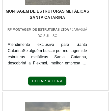
MONTAGEM DE ESTRUTURAS METÁLICAS
SANTA CATARINA
RF MONTAGEM DE ESTRUTURAS LTDA
/ JARAGUÁ
DO SUL - SC
Atendimento exclusivo para Santa
CatarinaSe alguém buscar por montagem de
estruturas metálicas Santa Catarina,
descobrirá a Flexmol, melhor empresa do
segmento. Para receber produtos que
atendem qualquer necessidade, o cliente
COTAR AGORA
deve escolher uma organização que se
destaque por um bom suporte pré-venda e
tenha ampla experiência no ramo.Quando a
procura é por montagem de estruturas
metálicas Santa Catarina, na RF Montagem