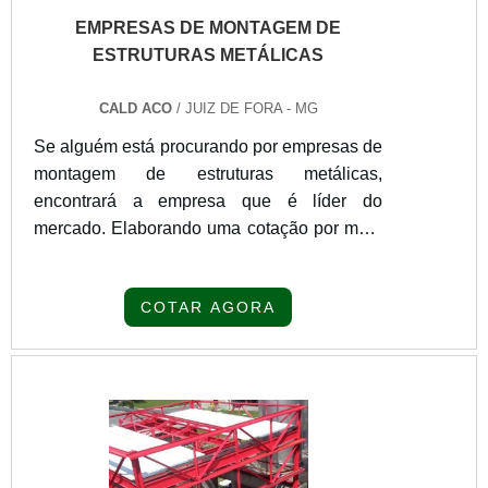
EMPRESAS DE MONTAGEM DE
ESTRUTURAS METÁLICAS
CALD ACO
/ JUIZ DE FORA - MG
Se alguém está procurando por empresas de
montagem de estruturas metálicas,
encontrará a empresa que é líder do
mercado. Elaborando uma cotação por meio
da própria empresa e achando a maior
referência de qualidade da área de
COTAR AGORA
atuação.SOBRE EMPRESAS DE
MONTAGEM DE ESTRUTURAS
METÁLICASSe alguém pesquisar empresa
de montagem de estruturas metálicas que
preza pela segurança, consegue encontrar o
site da Cald Aço. Uma empresa com alto
know-how em calandragem de chapa e