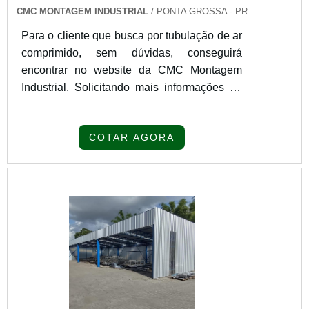
CMC MONTAGEM INDUSTRIAL
/ PONTA GROSSA - PR
Para o cliente que busca por tubulação de ar
comprimido, sem dúvidas, conseguirá
encontrar no website da CMC Montagem
Industrial. Solicitando mais informações na
melhor organização do ramo e achando a
melhor em qualidade e custo
COTAR AGORA
benefício.Quando o tema é tubulação de ar
comprimido, com a melhor mão de obra da
CMC Montagem Industrial encontramos
proteção com soluções para fabricação e
manutenção em estruturas metálicas,
embalagens metál...