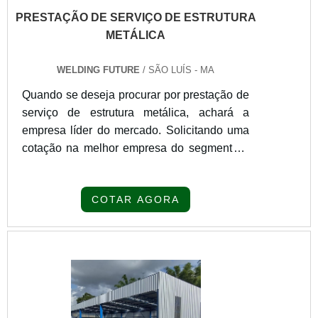
PRESTAÇÃO DE SERVIÇO DE ESTRUTURA
METÁLICA
WELDING FUTURE
/ SÃO LUÍS - MA
Quando se deseja procurar por prestação de
serviço de estrutura metálica, achará a
empresa líder do mercado. Solicitando uma
cotação na melhor empresa do segmento e
descobrindo a melhor em qualidade e custo
benefício.Quando a procura é por prestação
COTAR AGORA
de serviço de estrutura metálica, com a
melhor mão de obra da Welding Future o
cliente poderá contar ótima qualidade com
soluções eficazes para prestação de
serviços e treinamentos.MAIS SOBRE
PRESTAÇÃO DE SERVIÇO DE
ESTRUTURA METÁLICAA Welding Future