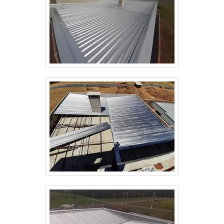
cronograma aprovado pelo contratante,
respeitando as interfaces com outras
disciplinas e os prazos estabelecidos.
RESPONSABILIDADES Fabricante:
Garantir a qualidade da fabricação e da
proteção superficial. Montador: Responsável
pela segurança, qualidade e integridade das
estruturas durante a montagem. Contratante:
Disponibilizar fundações, acessos e apoiar
as liberações necessárias.