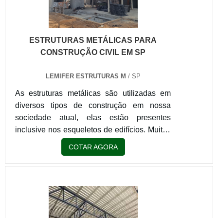
ESTRUTURAS METÁLICAS PARA
CONSTRUÇÃO CIVIL EM SP
LEMIFER ESTRUTURAS M
/ SP
As estruturas metálicas são utilizadas em
diversos tipos de construção em nossa
sociedade atual, elas estão presentes
inclusive nos esqueletos de edifícios. Muitos
profissionais utilizam esse material, dentre
COTAR AGORA
eles estão os arquitetos, pois utilizam toda a
versatilidade da estrutura para criarem
soluções com designers arrojados para
diversos locais. Atualmente, temos belos
exemplos de construções feitas com
estruturas metálicas, como por exemplo, a