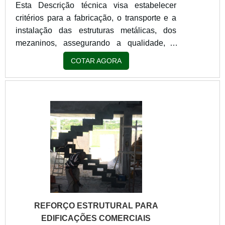
Esta Descrição técnica visa estabelecer
critérios para a fabricação, o transporte e a
instalação das estruturas metálicas, dos
mezaninos, assegurando a qualidade, a
segurança, a funcionalidade e a durabilidade
COTAR AGORA
das mesmas, conforme projetos executivos e
normas técnicas vigentes. O objetivo
compreende fabricação, pintura, transporte e
montagem das estruturas metálicas,
incluindo, mas não se limitando a: Perfis
metálicos (vigas, colunas, treliças, etc.);
Chapas e conexões metálicas; Parafusos;
Chumbadores e Elementos de fixação;
Pintura e proteção anticorrosiva; Montagem
e soldagem em campo. NORMAS
APLICÁVEIS: ABNT NBR 8800 — Projeto
REFORÇO ESTRUTURAL PARA
de Estruturas de Aço e de Estruturas Mistas
EDIFICAÇÕES COMERCIAIS
de Aço e Concreto de Edifícios; ABNT NBR