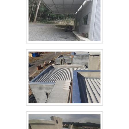
Rolantes com excelente custo-benefício,
içamento adequados. União de peças com
proporcionando um ótimo retorno sobre o
parafusos de alta resistência ou solda,
investimento.Se você busca por uma Ponte
conforme indicado no projeto. Alinhamento,
Rolante de qualidade e com um preço
nivelamento e prumo rigorosamente
competitivo, a METAL MONT é a escolha
verificados. Soldagens Executadas conforme
certa. Entre em contato conosco e conheça
especificações, com proteção contra
todas as opções disponíveis para atender às
intempéries. Inspeção visual. CONTROLE
demandas da sua empresa. Invista em
DE QUALIDADE Inspeção das etapas de
tecnologia e segurança com as Pontes
fabricação e montagem. SEGURANÇA DO
Rolantes da METAL MONT.
TRABALHO Atendimento rigoroso às
normas de segurança, especialmente NR-18
(condições e meio ambiente de trabalho na
indústria da construção) e NR-35 (trabalho
em altura). Uso de EPI (Equipamentos de
Proteção Individual) adequado. Análise
preliminar de risco (APR) para todas as
atividades. CRONOGRAMA As etapas de
fabricação e montagem seguirão