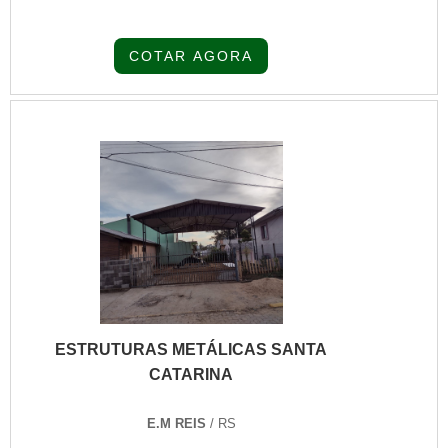
(quadrado/redondo); Metalon; Barras,
Chapas. Fabricação de estruturas de acordo
COTAR AGORA
com a necessidade do cliente levando em
consideração custo, prazo e qualidade do
serviço.
ESTRUTURAS METÁLICAS SANTA
CATARINA
E.M REIS
/ RS