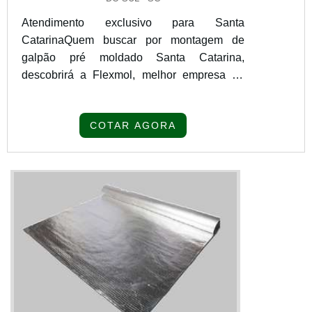
Atendimento exclusivo para Santa
CatarinaQuem buscar por montagem de
galpão pré moldado Santa Catarina,
descobrirá a Flexmol, melhor empresa do
segmento. Para receber produtos que
atendem qualquer necessidade, o cliente
COTAR AGORA
deve escolher uma organização que se
destaque por um bom suporte pré-venda e
tenha ampla experiência no ramo.Quando a
procura é por montagem de galpão pré
moldado Santa Catarina, na RF Montagem
de Estruturas Ltda. o clie...