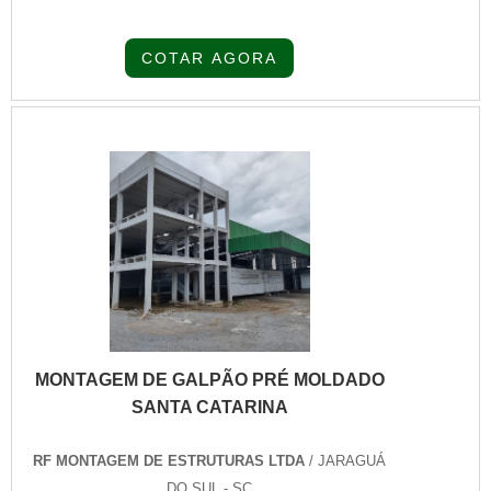
receber produtos que atendem qualquer
necessidade, o cliente deve escolher uma
COTAR AGORA
organização que se destaque por um bom
suporte pré-venda e tenha ampla
experiência no ramo.MAIS SOBRE
MONTAGEM DE COBERTURA
INDUSTRIAL SCQuem precisa de
montagem de cobertura industrial SC em
uma empresa que prez...
MONTAGEM DE GALPÃO PRÉ MOLDADO
SANTA CATARINA
RF MONTAGEM DE ESTRUTURAS LTDA
/ JARAGUÁ
DO SUL - SC