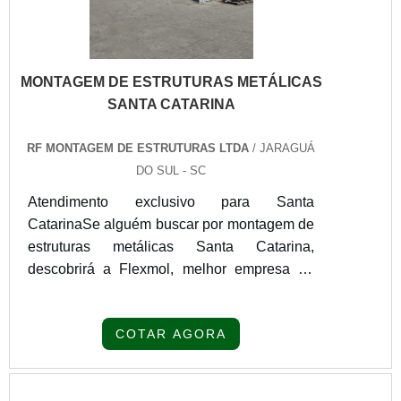
MONTAGEM DE ESTRUTURAS METÁLICAS
SANTA CATARINA
RF MONTAGEM DE ESTRUTURAS LTDA
/ JARAGUÁ
DO SUL - SC
Atendimento exclusivo para Santa
CatarinaSe alguém buscar por montagem de
estruturas metálicas Santa Catarina,
descobrirá a Flexmol, melhor empresa do
segmento. Para receber produtos que
atendem qualquer necessidade, o cliente
COTAR AGORA
deve escolher uma organização que se
destaque por um bom suporte pré-venda e
tenha ampla experiência no ramo.Quando a