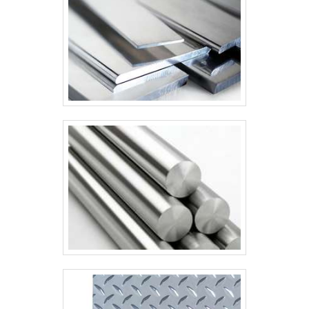
disponíveis; Comprometimento com o
resultado final; Fábrica adaptada para
operar de acordo com todas as leis
ambientais; Equipamentos de última
geração.A MAIOR REFERÊNCIA NO
SEGMENTONa Metalúrgica Uberaba tem o
que há de melhor no ramo de empresas de
fabricação de equipamentos industriais.
Prezando pelo que há de mais moderno, traz
inovações e variedades em condensadores
horizontais e tanque agitador industrial.Isso
se deve ao fato de ser uma empresa
inovadora e comprometida com seus
serviços, qualificações construídas por focar
suas ações no resultado final, tendo
escritório de alta qualidade onde são
realizadas as atividades e sede em
localização privilegiada no estado de Minas