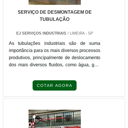
SERVIÇO DE DESMONTAGEM DE
TUBULAÇÃO
EJ SERVIÇOS INDUSTRIAIS
/ LIMEIRA - SP
As tubulações industriais são de suma
importância para os mais diversos processos
produtivos, principalmente de deslocamento
dos mais diversos fluidos, como água, gás,
vapor e até mesmo óleo. Com o passar do
tempo, as estruturas da tubulação podem
COTAR AGORA
precisar desse serviço de desmontagem de
tubulação ou mesmo da utilização de novos
dispositivos que irão promover mudanças
nos tubos. Para isso, é realizado o serviço
de desmontagem da estrutu...