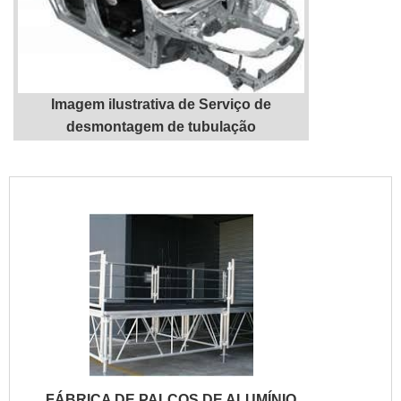
atuação. A M M e Manutenção e Montagem
se mostra referência por ter: Soluções
completas para montagem, desmontagem e
manutenção industrial; Escritório de alta
qualidade onde são realizadas as
Imagem ilustrativa de Serviço de
atividades; Profissionais com vasta
desmontagem de tubulação
experiência na área de atuação;
"
Comprometimento com o resultado dos
clientes.Ainda focando em serviço de
desmontagem de tubulação industrial, deve-
se descartar empresas que não tenham
produtos e serviços com ótima qualidade e
excelente custo-benefício, pequenos
detalhes, mas de grande valia para saber a
procedência e seriedade da empresa.Isso
tudo é a razão pela qual a M M e
Manutenção e Montagem é uma empresa
altamente qualificada quando se trata do
FÁBRICA DE PALCOS DE ALUMÍNIO