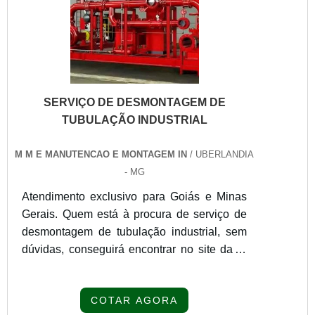
SERVIÇO DE DESMONTAGEM DE
TUBULAÇÃO INDUSTRIAL
M M E MANUTENCAO E MONTAGEM IN
/ UBERLANDIA
- MG
Atendimento exclusivo para Goiás e Minas
Gerais. Quem está à procura de serviço de
desmontagem de tubulação industrial, sem
dúvidas, conseguirá encontrar no site da M
M e Manutenção e Montagem. Recebendo
uma cotação por meio da própria empresa e
COTAR AGORA
achando a melhor referência em