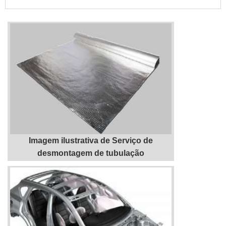
qualidade.Quando o quesito é serviço de
desmontagem de tubulação industrial, com
os melhores profissionais da M M e
Manutenção e Montagem o cliente receberá
assertividade com comprometimento com o
resultado dos clientes.MAIS SOBRE
SERVIÇO DE DESMONTAGEM DE
TUBULAÇÃO INDUSTRIALA M M e
Manutenção e Montagem foca sua estratégia
em produzir uma estrutura para os parceiros
com escritório de alta qualidade onde são
Imagem ilustrativa de Serviço de
realizadas as atividades e estrutura
desmontagem de tubulação
suficiente para atender todas as demandas,
tudo isso para garantir que se tenha serviço
de desmontagem de tubulação industrial
com proteção.Há muitas maneiras eficientes
de uma empresa demonstrar competência,
excelência e destaque em sua área de