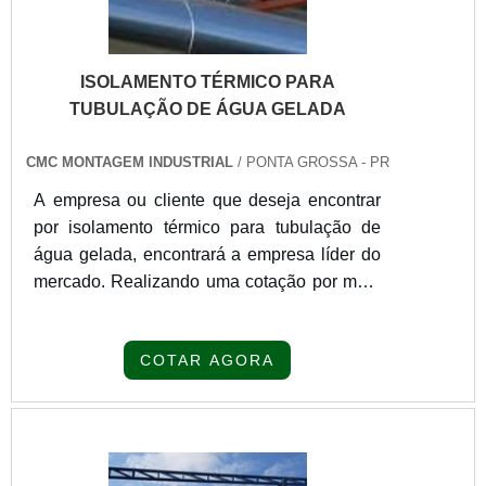
Montagem é uma empresa que tem
despontado no mercado pela seriedade e
qualidade que fecha todo o ciclo de entrega
ISOLAMENTO TÉRMICO PARA
com excelência para seus parceiros....
TUBULAÇÃO DE ÁGUA GELADA
CMC MONTAGEM INDUSTRIAL
/ PONTA GROSSA - PR
A empresa ou cliente que deseja encontrar
por isolamento térmico para tubulação de
água gelada, encontrará a empresa líder do
mercado. Realizando uma cotação por meio
da própria empresa e descobrindo a melhor
referência em qualidade.SOBRE
COTAR AGORA
ISOLAMENTO TÉRMICO PARA
TUBULAÇÃO DE ÁGUA GELADAQuem
quer encontrar isolamento térmico para
tubulação de água em uma empresa
inovadora, consegue encontrar o site da