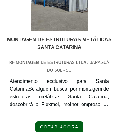
MONTAGEM DE ESTRUTURAS METÁLICAS
SANTA CATARINA
RF MONTAGEM DE ESTRUTURAS LTDA
/ JARAGUÁ
DO SUL - SC
Atendimento exclusivo para Santa
CatarinaSe alguém buscar por montagem de
estruturas metálicas Santa Catarina,
descobrirá a Flexmol, melhor empresa do
segmento. Para receber produtos que
atendem qualquer necessidade, o cliente
COTAR AGORA
deve escolher uma organização que se
destaque por um bom suporte pré-venda e