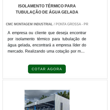
ISOLAMENTO TÉRMICO PARA
TUBULAÇÃO DE ÁGUA GELADA
CMC MONTAGEM INDUSTRIAL
/ PONTA GROSSA - PR
A empresa ou cliente que deseja encontrar
por isolamento térmico para tubulação de
água gelada, encontrará a empresa líder do
mercado. Realizando uma cotação por meio
da própria empresa e descobrindo a melhor
referência em qualidade.SOBRE
COTAR AGORA
ISOLAMENTO TÉRMICO PARA
TUBULAÇÃO DE ÁGUA GELADAQuem
quer encontrar isolamento térmico para
tubulação de água em uma empresa
inovadora, consegue encontrar o site da
CMC Montagem Industrial. Uma empre...