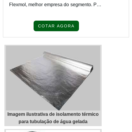
Flexmol, melhor empresa do segmento. Para
receber produtos que atendem qualquer
necessidade, o cliente deve escolher uma
COTAR AGORA
organização que se destaque por um bom
suporte pré-venda e tenha ampla
experiência no ramo.MAIS SOBRE
MONTAGEM DE COBERTURA
INDUSTRIAL SCQuem precisa de
montagem de cobertura industrial SC em
uma empresa que prez...
Imagem ilustrativa de isolamento térmico
para tubulação de água gelada