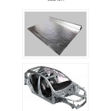
finalidades e objetivos, como proporcionar
organização e limpeza na obra, sendo
possível construir diversos elementos com
muito mais tranquilidade. O conceito de obra
limpa também impede que o meio ambiente
seja prejudicado com o descarte de
entulho. Além do mais, as estruturas
metálicas já vêm prontas, necessitando
apenas de montagem já no canteiro de
obras. É possível usar as estruturas para
construir uma série de empreendimentos no
âmbito residencial, tais como:Garagens para
carros e motos;Armazéns
pessoais;Mezaninos;Passarelas;Plataformas;Entre
outras coisas.A estrutura metálica possibilita
ampliar o ambiente, favorecendo o tempo de
obra, que pode ser reduzido em até 40%
quando comparado com a construção em