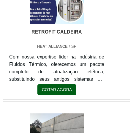
RETROFIT CALDEIRA
HEAT ALLIANCE
/ SP
Com nossa expertise líder na indústria de
Fluidos Térmico, oferecemos um pacote
completo de atualização elétrica,
substituindo seus antigos sistemas por
tecnologia de última geração. Utilizando
COTAR AGORA
Controladores Lógicos Programáveis
(CLPs), reformulamos seu painel elétrico
para uma operação mais inteligente e
segura. Além disso, atualizamos seu
queimador para um modelo de alta
eficiência, garantindo uma queima mais