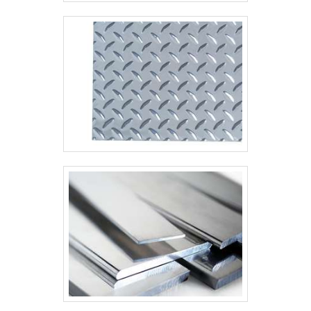
alvenaria. Ademais, assim como foi
comentado anteriormente, a presença de
uma organização especializada é
fundamental para que todo o serviço seja
executado de forma vantajosa. Isso porque a
montagem de estruturas metálicas, bem
como sua produção, necessita de mão de
obra especializada, treinada e confiável.
Para mais detalhes sobre o assunto, entre
em contato com a equipe da Metal
Concept.A MELHOR ESTRUTURA
METÁLICA PARA RESIDÊNCIAO trabalho
da Metal Concept é baseado em
confiabilidade, alta qualidade e performance.
A empresa desenvolve e monta estruturas
metálicas para casas, empresas e indústrias.
São mais de 10 anos de expertise no
segmento. Entre em contato assim que puder