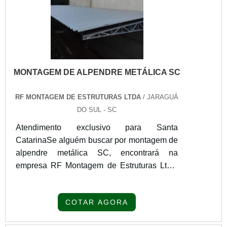
limpa e econômica. Prepare-se para
experimentar uma nova era de desempenho
e eficiência com o Retrofit de Caldeiras/
Aquecedores de Fluido Térmico da Heat
Alliance. Entre em contato conosco hoje
MONTAGEM DE ALPENDRE METÁLICA SC
mesmo e descubra como podemos
transformar seu sistema de aquecimento.
RF MONTAGEM DE ESTRUTURAS LTDA
/ JARAGUÁ
DO SUL - SC
Atendimento exclusivo para Santa
CatarinaSe alguém buscar por montagem de
alpendre metálica SC, encontrará na
empresa RF Montagem de Estruturas Ltda.
Para receber produtos que atendem
qualquer necessidade, o cliente deve
COTAR AGORA
escolher uma organização que se destaque
por um bom suporte pré-venda e tenha