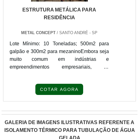
ESTRUTURA METÁLICA PARA
RESIDÊNCIA
METAL CONCEPT
/ SANTO ANDRÉ - SP
Lote Mínimo: 10 Toneladas; 500m2 para
galpão e 300m2 para mezaninoEmbora seja
muito comum em indústrias e
empreendimentos empresariais, as
estruturas metálicas também podem ser
usadas em residências. As vantagens
COTAR AGORA
proporcionadas em ambas situações são as
mesmas, incluindo leveza, praticidade,
diminuição de custos, entre outros
"
diferenciais muito interessantes.O
PRODUTO GARANTE DIVERSOS
GALERIA DE IMAGENS ILUSTRATIVAS REFERENTE A
BENEFÍCIOSNas residências, a estrutura
ISOLAMENTO TÉRMICO PARA TUBULAÇÃO DE ÁGUA
metálica para residência tem diversas
GELADA