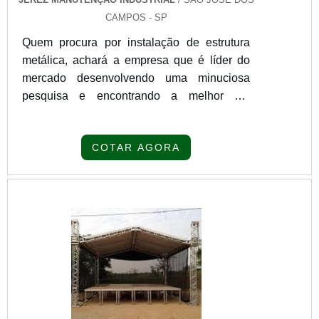
CAMPOS - SP
Quem procura por instalação de estrutura
metálica, achará a empresa que é líder do
mercado desenvolvendo uma minuciosa
pesquisa e encontrando a melhor em
qualidade e custo-benefício.MAIS
DETALHES SOBRE A INSTALAÇÃO DE
COTAR AGORA
ESTRUTURA METÁLICASe alguém busca
por instalação de estrutura metálica em uma
empresa comprometida com os serviços,
depara com a Jerez Manutenção Industrial.
Disponibilizando para os clientes mezaninos
e escada marinheiro, a companhia oferece o
que há de melhor em tecnologia ao
cliente.Não obstante, quando falamos em
instalação de estrutura metálica, mais do que
visar apenas lucratividade, deve oferecer