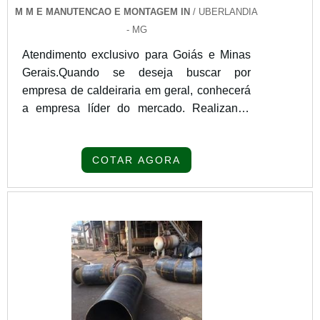
M M E MANUTENCAO E MONTAGEM IN
/ UBERLANDIA
- MG
Atendimento exclusivo para Goiás e Minas
Gerais.Quando se deseja buscar por
empresa de caldeiraria em geral, conhecerá
a empresa líder do mercado. Realizando
uma cotação por meio da própria empresa e
conhecendo a líder da área de
COTAR AGORA
atuação.Quando o tema é empresa de
caldeiraria em geral, com os profissionais
especializados da M M e Manutenção e
Montagem o cliente receberá excelente
custo-benefício com pagamento
acessível.MAIS SOBRE EMPRESA DE
CALDEIRARIA EM GERALA M M e
Manutenção e Montagem canaliza seus
esforços em produzir uma estrutura para os