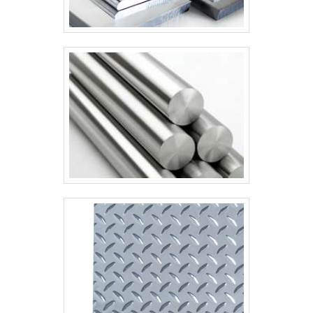
Manutenção e Montagem tem o que há de
melhor no ramo de empresa de montagem
de tubulação industrial. É sempre a opção
mais confiável, disponibilizando itens como
montagem de estruturas metálicas com
coberturas e barracões e montagem de
tubulação de inox.Tem rótulo de uma
empresa comprometida com seus serviços e
uma empresa responsável, padrões
possíveis por contar com escritório de alta
qualidade onde são realizadas as atividades
e biblioteca técnica de apoio. Tudo isso,
unido a um time de equipe multidisciplinar
de consultores associados e profissionais
qualificados, comprova sua essência de
trazer o melhor para todos os clientes.