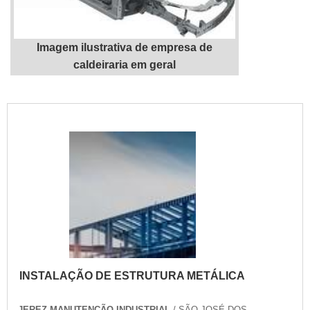
possíveis pelo fato de a empresa possuir
escritório de alta qualidade onde são
realizadas as atividades e estrutura
Imagem ilustrativa de empresa de
suficiente para atender todas as
caldeiraria em geral
demandas. Tudo isso, somado a uma equipe
"
multidisciplinar de consultores associados e
profissionais com vasta experiência na área
de atuação, fecham todo o ciclo de entrega
com excelência para toda a carteira de
clientes....
INSTALAÇÃO DE ESTRUTURA METÁLICA
JEREZ MANUTENÇÃO INDUSTRIAL
/ SÃO JOSÉ DOS